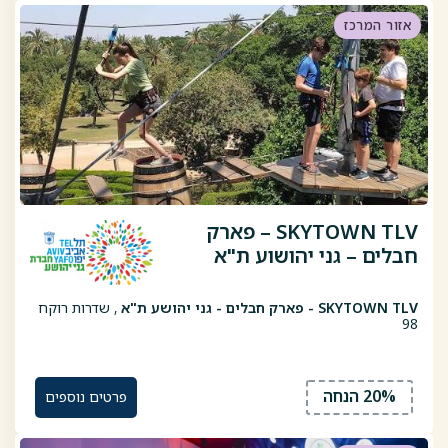
אזור המרכז
SKYTOWN TLV – פארק
חבלים – גני יהושוע ת"א
SKYTOWN TLV - פארק חבלים - גני יהושע ת"א
, שדרות רוקח
98
20% הנחה
פרטים נוספים